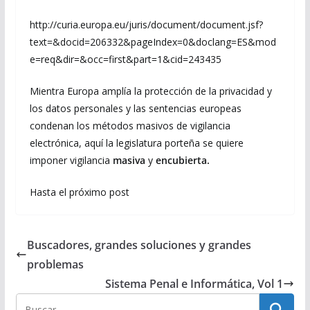
http://curia.europa.eu/juris/document/document.jsf?
text=&docid=206332&pageIndex=0&doclang=ES&mod
e=req&dir=&occ=first&part=1&cid=243435
Mientra Europa amplía la protección de la privacidad y
los datos personales y las sentencias europeas
condenan los métodos masivos de vigilancia
electrónica, aquí la legislatura porteña se quiere
imponer vigilancia
masiva
y
encubierta.
Hasta el próximo post
Buscadores, grandes soluciones y grandes
problemas
Sistema Penal e Informática, Vol 1