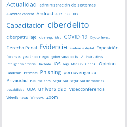
Actualidad
administración de sistemas
Android
AI-assisted content
APPs
BCC
BEC
ciberdelito
Capacitación
COVID-19
ciberpatrullaje
ciberseguridad
Crypto_Invest
Evidencia
Derecho Penal
Exposición
evidencia digital
Forensics
gestión de riesgos
gobernanza de IA
IA
Instructivos
iOS
Opinion
inteligencia artificial
Invitado
logs
Mac OS
OpenAI
Phishing
pornovenganza
Pandemia
Permisos
Privacidad
Publicaciones
Seguridad
seguridad de modelos
universidad
UBA
Videoconferencia
trazabilidad
Zoom
Videollamadas
Windows