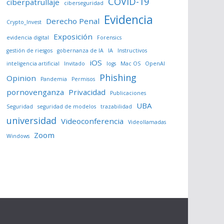
COVID-19
ciberpatrullaje
ciberseguridad
Evidencia
Derecho Penal
Crypto_Invest
Exposición
evidencia digital
Forensics
gestión de riesgos
gobernanza de IA
IA
Instructivos
iOS
inteligencia artificial
Invitado
logs
Mac OS
OpenAI
Phishing
Opinion
Pandemia
Permisos
pornovenganza
Privacidad
Publicaciones
UBA
Seguridad
seguridad de modelos
trazabilidad
universidad
Videoconferencia
Videollamadas
Zoom
Windows